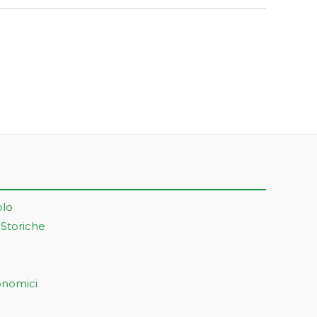
olo
 Storiche
onomici