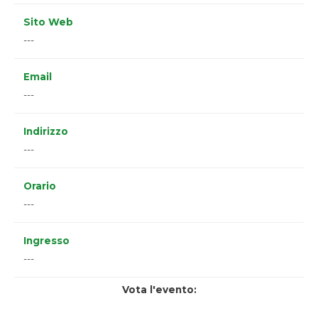
Sito Web
---
Email
---
Indirizzo
---
Orario
---
Ingresso
---
Vota l'evento: