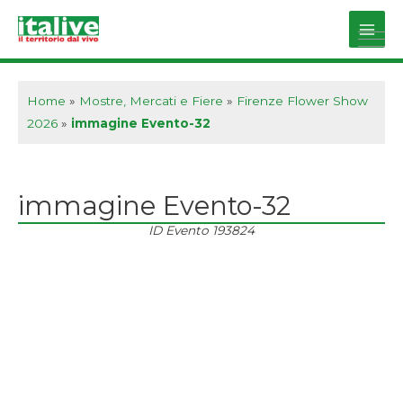
Vai
al
Main
contenuto
Men
Home
»
Mostre, Mercati e Fiere
»
Firenze Flower Show
2026
»
immagine Evento-32
immagine Evento-32
ID Evento
193824