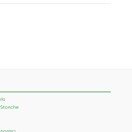
olo
 Storiche
onomici