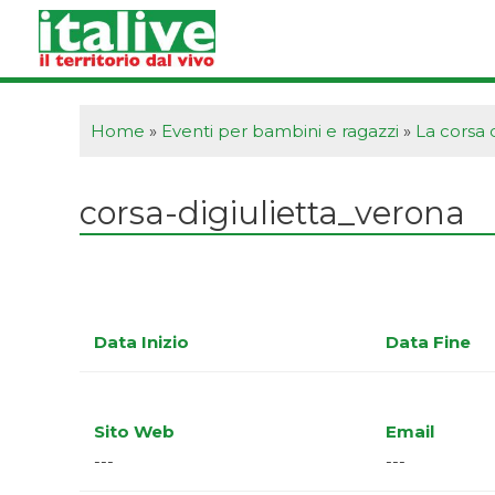
Vai
al
contenuto
Home
»
Eventi per bambini e ragazzi
»
La corsa d
corsa-digiulietta_verona
Data Inizio
Data Fine
Sito Web
Email
---
---