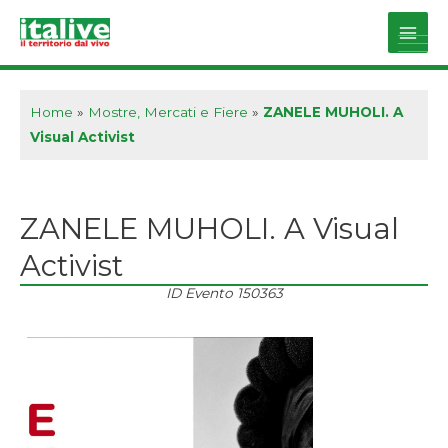
Vai
al
Main
contenuto
Men
Home
»
Mostre, Mercati e Fiere
»
ZANELE MUHOLI. A
Visual Activist
ZANELE MUHOLI. A Visual
Activist
ID Evento
150363