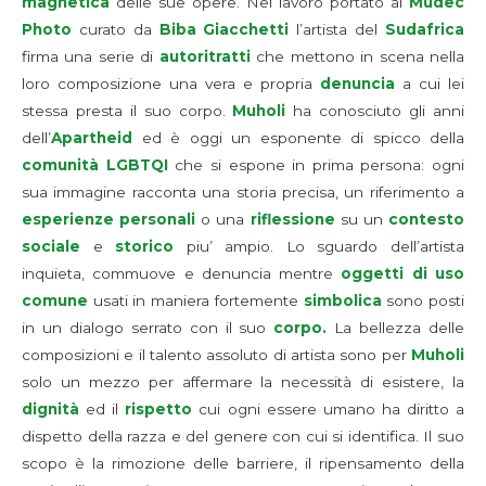
magnetica
delle sue opere. Nel lavoro portato al
Mudec
Photo
curato da
Biba Giacchetti
l’artista del
Sudafrica
firma una serie di
autoritratti
che mettono in scena nella
loro composizione una vera e propria
denuncia
a cui lei
stessa presta il suo corpo.
Muholi
ha conosciuto gli anni
dell’
Apartheid
ed è oggi un esponente di spicco della
comunità LGBTQI
che si espone in prima persona: ogni
sua immagine racconta una storia precisa, un riferimento a
esperienze personali
o una
riflessione
su un
contesto
sociale
e
storico
piu’ ampio. Lo sguardo dell’artista
inquieta, commuove e denuncia mentre
oggetti di uso
comune
usati in maniera fortemente
simbolica
sono posti
in un dialogo serrato con il suo
corpo.
La bellezza delle
composizioni e il talento assoluto di artista sono per
Muholi
solo un mezzo per affermare la necessità di esistere, la
dignità
ed il
rispetto
cui ogni essere umano ha diritto a
dispetto della razza e del genere con cui si identifica. Il suo
scopo è la rimozione delle barriere, il ripensamento della