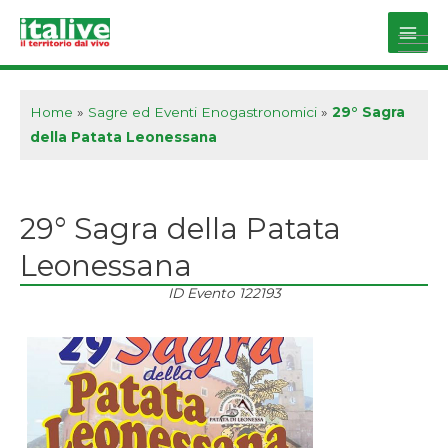
Vai
al
Main
contenuto
Men
Home
»
Sagre ed Eventi Enogastronomici
»
29° Sagra
della Patata Leonessana
29° Sagra della Patata
Leonessana
ID Evento
122193