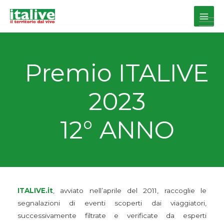
Vai
al
Main
contenuto
Men
Premio ITALIVE
2023
12° ANNO
ITALIVE.it
, avviato nell’aprile del 2011, raccoglie le
segnalazioni di eventi scoperti dai viaggiatori,
successivamente filtrate e verificate da esperti