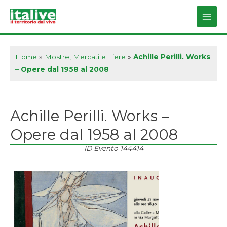
Vai
al
Main
contenuto
Men
Home
»
Mostre, Mercati e Fiere
»
Achille Perilli. Works
– Opere dal 1958 al 2008
Achille Perilli. Works –
Opere dal 1958 al 2008
ID Evento
144414