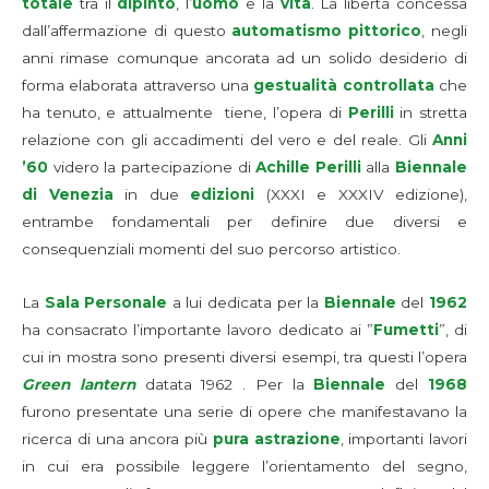
totale
tra il
dipinto
, l’
uomo
e la
vita
. La libertà concessa
dall’affermazione di questo
automatismo pittorico
, negli
anni rimase comunque ancorata ad un solido desiderio di
forma elaborata attraverso una
gestualità controllata
che
ha tenuto, e attualmente tiene, l’opera di
Perilli
in stretta
relazione con gli accadimenti del vero e del reale. Gli
Anni
’60
videro la partecipazione di
Achille Perilli
alla
Biennale
di Venezia
in due
edizioni
(XXXI e XXXIV edizione),
entrambe fondamentali per definire due diversi e
consequenziali momenti del suo percorso artistico.
La
Sala Personale
a lui dedicata per la
Biennale
del
1962
ha consacrato l’importante lavoro dedicato ai ”
Fumetti
”, di
cui in mostra sono presenti diversi esempi, tra questi l’opera
Green lantern
datata 1962 . Per la
Biennale
del
1968
furono presentate una serie di opere che manifestavano la
ricerca di una ancora più
pura astrazione
, importanti lavori
in cui era possibile leggere l’orientamento del segno,