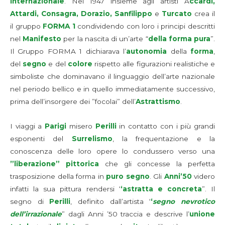
internazionale
. Nel 1947 insieme agli artisti A
ccardi,
Attardi, Consagra, Dorazio, Sanfilippo
e
Turcato
crea il
il gruppo
FORMA 1
condividendo con loro i principi descritti
nel
Manifesto
per la nascita di un’arte “
della forma pura
”.
Il Gruppo FORMA 1 dichiarava l’
autonomia
della
forma
,
del
segno
e del
colore
rispetto alle figurazioni realistiche e
simboliste che dominavano il linguaggio dell’arte nazionale
nel periodo bellico e in quello immediatamente successivo,
prima dell’insorgere dei ”focolai” dell’
Astrattismo
.
I viaggi a
Parigi
misero
Perilli
in contatto con i più grandi
esponenti del
Surrelismo
, la frequentazione e la
conoscenza delle loro opere lo condussero verso una
”liberazione” pittorica
che gli concesse la perfetta
trasposizione della forma in
puro segno
. Gli
Anni’50
videro
infatti la sua pittura rendersi ‘
‘astratta e concreta
”. Il
segno di
Perilli
, definito dall’artista ‘
‘
segno nevrotico
dell’irrazionale
” dagli Anni ’50 traccia e descrive l’
unione