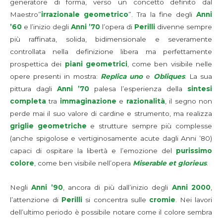
generatore di forma, verso un concetto definito dal
Maestro”
irrazionale geometrico
”. Tra la fine degli
Anni
’60
e l’inizio degli
Anni ’70
l’opera di
Perilli
divenne sempre
più raffinata, solida, bidimensionale e severamente
controllata nella definizione libera ma perfettamente
prospettica dei
piani geometrici
, come ben visibile nelle
opere presenti in mostra:
Replica uno
e
Obliques
. La sua
pittura dagli
Anni ’70
palesa l’esperienza della
sintesi
completa
tra
immaginazione
e
razionalità
, il segno non
perde mai il suo valore di cardine e strumento, ma realizza
griglie geometriche
e strutture sempre più complesse
(anche spigolose e vertiginosamente acute dagli Anni ’80)
capaci di ospitare la libertà e l’emozione del
purissimo
colore
, come ben visibile nell’opera
Miserable et glorieus
.
Negli
Anni ’90
, ancora di più dall’inizio degli
Anni 2000
,
l’attenzione di
Perilli
si concentra sulle
cromie
. Nei lavori
dell’ultimo periodo è possibile notare come il colore sembra