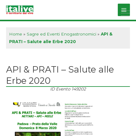
Vai
al
Main
contenuto
Men
Home
»
Sagre ed Eventi Enogastronomici
»
API &
PRATI – Salute alle Erbe 2020
API & PRATI – Salute alle
Erbe 2020
ID Evento
149202