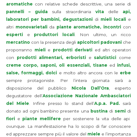
aromatiche
con relative schede descrittive, una serie di
pannelli – guida
sulla straordinaria
vita
delle
api,
laboratori per bambini, degustazioni
di
mieli locali
e
altri
monovarietali
da
piante aromatiche, incontri
con
esperti
e
produttori locali
. Non ultimo, un ricco
mercatino
con la presenza degli
apicoltori padovani
che
proporranno
mieli
e
prodotti derivati
ed altri operatori
con
prodotti alimentari, erboristi
e
salutistici
come
creme corpo, saponi, oli essenziali, tisane
ed
infusi,
salse, formaggi, dolci
e molto altro ancora con le
erbe
sempre protagoniste. Per l’intera giornata sarà a
disposizione del pubblico
Nicola Dall’Ora
, esperto
degustatore dell’
Associazione Nazionale Ambasciatori
del Miele
. Infine presso lo stand dell’
A.p.a. Pad.
sarà
donato ad ogni bambino presente una
bustina
di
semi
di
fiori
e
piante mellifere
per sostenere la vita delle api
ovunque. La manifestazione ha lo scopo di far conoscere
ed apprezzare sempre più il valore del
miele
e l’importanza