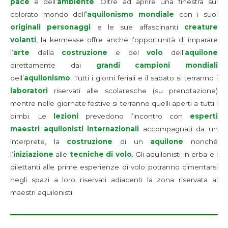
pace
e dell’
ambiente
. Oltre ad aprire una finestra sul
colorato mondo dell
’aquilonismo mondiale
con i suoi
originali personaggi
e le sue affascinanti
creature
volanti
, la kermesse offre anche l’opportunità di imparare
l’
arte
della
costruzione
e del
volo
dell’
aquilone
direttamente dai
grandi campioni mondiali
dell’
aquilonismo
. Tutti i giorni feriali e il sabato si terranno i
laboratori
riservati alle scolaresche (su prenotazione)
mentre nelle giornate festive si terranno quelli aperti a tutti i
bimbi. Le
lezioni
prevedono l’incontro con
esperti
maestri aquilonisti internazionali
accompagnati da un
interprete, la
costruzione
di un
aquilone
nonché
l’
iniziazione
alle
tecniche di volo
. Gli aquilonisti in erba e i
dilettanti alle prime esperienze di volo potranno cimentarsi
negli spazi a loro riservati adiacenti la zona riservata ai
maestri aquilonisti.