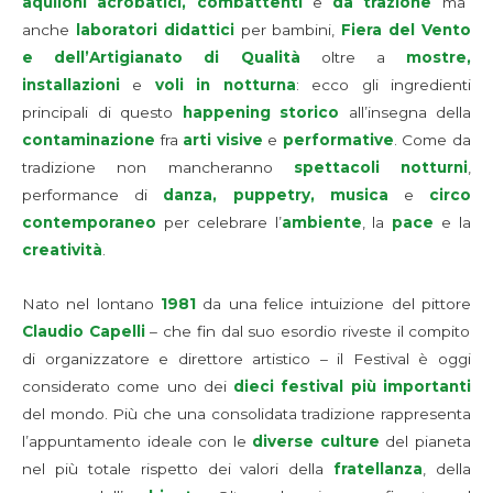
aquiloni acrobatici, combattenti
e
da trazione
ma
anche
laboratori didattici
per bambini,
Fiera del Vento
e dell’Artigianato di Qualità
oltre a
mostre,
installazioni
e
voli in notturna
: ecco gli ingredienti
principali di questo
happening storico
all’insegna della
contaminazione
fra
arti visive
e
performative
. Come da
tradizione non mancheranno
spettacoli notturni
,
performance di
danza, puppetry, musica
e
circo
contemporaneo
per celebrare l’
ambiente
, la
pace
e la
creatività
.
Nato nel lontano
1981
da una felice intuizione del pittore
Claudio Capelli
– che fin dal suo esordio riveste il compito
di organizzatore e direttore artistico – il Festival è oggi
considerato come uno dei
dieci festival più importanti
del mondo. Più che una consolidata tradizione rappresenta
l’appuntamento ideale con le
diverse culture
del pianeta
nel più totale rispetto dei valori della
fratellanza
, della