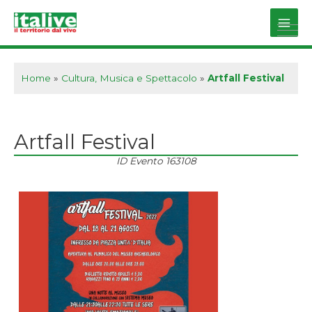
Vai
al
Main
contenuto
Men
Home
»
Cultura, Musica e Spettacolo
»
Artfall Festival
Artfall Festival
ID Evento
163108