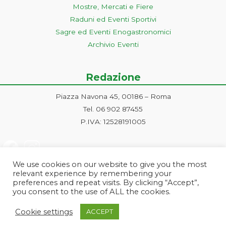
Mostre, Mercati e Fiere
Raduni ed Eventi Sportivi
Sagre ed Eventi Enogastronomici
Archivio Eventi
Redazione
Piazza Navona 45, 00186 – Roma
Tel. 06 902 87455
P.IVA: 12528191005
We use cookies on our website to give you the most
relevant experience by remembering your
preferences and repeat visits. By clicking “Accept”,
you consent to the use of ALL the cookies.
Progetto ideato e gestito dalla Markonet srl - Piazza Navona 45, 00186
Cookie settings
ACCEPT
Roma | PI e CF: 12528191005 | markonetsrl@pec.it |
Credits