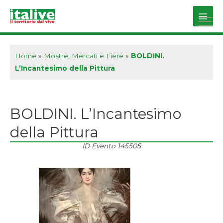
Vai
al
Main
contenuto
Men
Home
»
Mostre, Mercati e Fiere
»
BOLDINI.
L’Incantesimo della Pittura
BOLDINI. L’Incantesimo
della Pittura
ID Evento
145505