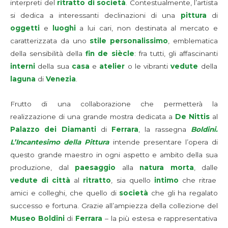
interpreti del
ritratto di società
. Contestualmente, l’artista
si dedica a interessanti declinazioni di una
pittura
di
oggetti
e
luoghi
a lui cari, non destinata al mercato e
caratterizzata da uno
stile personalissimo
, emblematica
della sensibilità della
fin de siècle
: fra tutti, gli affascinanti
interni
della sua
casa
e
atelier
o le vibranti
vedute
della
laguna
di
Venezia
.
Frutto di una collaborazione che permetterà la
realizzazione di una grande mostra dedicata a
De Nittis
al
Palazzo dei Diamanti
di
Ferrara
, la rassegna
Boldini.
L’Incantesimo della Pittura
intende presentare l’opera di
questo grande maestro in ogni aspetto e ambito della sua
produzione, dal
paesaggio
alla
natura morta
, dalle
vedute di città
al
ritratto
, sia quello
intimo
che ritrae
amici e colleghi, che quello di
società
che gli ha regalato
successo e fortuna. Grazie all’ampiezza della collezione del
Museo Boldini
di
Ferrara
– la più estesa e rappresentativa