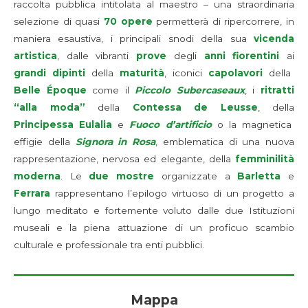
raccolta pubblica intitolata al maestro – una straordinaria
selezione di quasi
70 opere
permetterà di ripercorrere, in
maniera esaustiva, i principali snodi della sua
vicenda
artistica
, dalle vibranti
prove
degli
anni fiorentini
ai
grandi dipinti
della
maturità
, iconici
capolavori
della
Belle Époque
come il
Piccolo Subercaseaux
, i
ritratti
“alla moda”
della
Contessa de Leusse
, della
Principessa Eulalia
e
Fuoco d’artificio
o la magnetica
effigie della
Signora in Rosa
, emblematica di una nuova
rappresentazione, nervosa ed elegante, della
femminilità
moderna
. Le
due mostre
organizzate a
Barletta
e
Ferrara
rappresentano l’epilogo virtuoso di un progetto a
lungo meditato e fortemente voluto dalle due Istituzioni
museali e la piena attuazione di un proficuo scambio
culturale e professionale tra enti pubblici.
Mappa