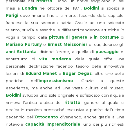
personale del
ritratto
. Dopo un breve soggiorno di sei
mesi a
Londra
nell’ottobre del 1871,
Boldini
si sposta a
Parigi
dove rimane fino alla morte, facendo della capitale
francese la sua seconda patria. Grazie ad uno spiccato
talento, studia e assorbe le differenti tendenze artistiche in
voga al tempo: dalla
pittura di genere
e
in costume
di
Mariano Fortuny
e
Ernest Meissonier
di cui, durante gli
anni Settanta
, diviene l’erede, a quella di
paesaggio
e
soprattutto di
vita moderna
della quale offre una
personale declinazione facendo tesoro delle innovative
lezioni di
Eduard Manet
e
Edgar Degas
, oltre che delle
poetiche dell’
impressionismo
. Grazie a queste
esperienze, ma anche ad una vasta cultura del museo,
Boldini
sviluppa uno stile originale e sofisticato con il quale
rinnova l’antica pratica del
ritratto
, genere al quale si
dedica in maniera pressoché esclusiva a partire dall’ultimo
decennio dell’
Ottocento
divenendo, anche grazie a una
notevole
capacità imprenditoriale
, uno dei più richiesti