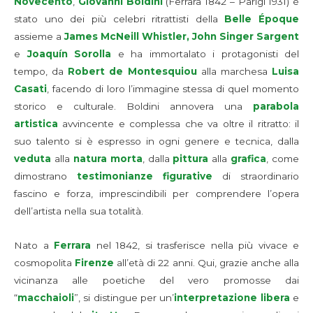
Novecento
,
Giovanni Boldini
(Ferrara 1842 – Parigi 1931) è
stato uno dei più celebri ritrattisti della
Belle Époque
assieme a
James McNeill Whistler, John Singer Sargent
e
Joaquín Sorolla
e ha immortalato i protagonisti del
tempo, da
Robert de Montesquiou
alla marchesa
Luisa
Casati
, facendo di loro l’immagine stessa di quel momento
storico e culturale. Boldini annovera una
parabola
artistica
avvincente e complessa che va oltre il ritratto: il
suo talento si è espresso in ogni genere e tecnica, dalla
veduta
alla
natura morta
, dalla
pittura
alla
grafica
, come
dimostrano
testimonianze figurative
di straordinario
fascino e forza, imprescindibili per comprendere l’opera
dell’artista nella sua totalità.
Nato a
Ferrara
nel 1842, si trasferisce nella più vivace e
cosmopolita
Firenze
all’età di 22 anni. Qui, grazie anche alla
vicinanza alle poetiche del vero promosse dai
“
macchaioli
”, si distingue per un’
interpretazione libera
e