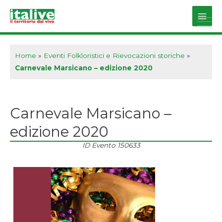
Vai
al
Main
contenuto
Men
Home
»
Eventi Folkloristici e Rievocazioni storiche
»
Carnevale Marsicano – edizione 2020
Carnevale Marsicano –
edizione 2020
ID Evento
150633