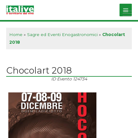
Vai
al
Main
contenuto
Men
Home
»
Sagre ed Eventi Enogastronomici
»
Chocolart
2018
Chocolart 2018
ID Evento
124734