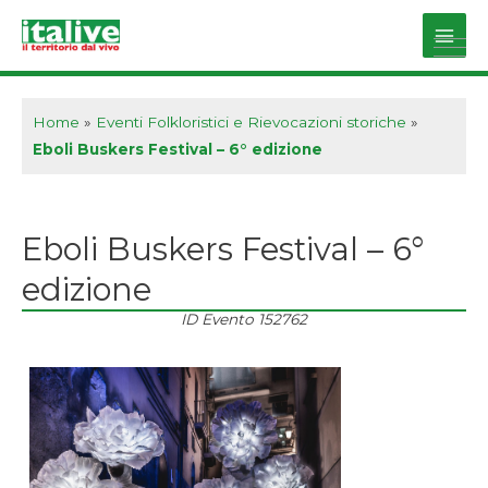
Vai
al
Main
contenuto
Men
Home
»
Eventi Folkloristici e Rievocazioni storiche
»
Eboli Buskers Festival – 6° edizione
Eboli Buskers Festival – 6°
edizione
ID Evento
152762