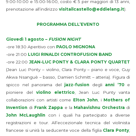
9:00-10:00 e 15:00-16:00, costo € 5 per maggiori di 13 anni,
prenotazione all’indirizzo
visitailcastello@eddielang.it
).
PROGRAMMA DELL’EVENTO
Giovedì 1 agosto –
FUSION NIGHT
-ore 18:30 Aperitivo con
PAOLO MIGNONA
-ore 21:00
LUIGI RINALDI CONTROFUSION BAND
-ore 22:00
JEAN-LUC PONTY & CLARA PONTY QUARTET
(Jean Luc Ponty – violino, Clara Ponty – piano e voce, Guy
Akwa Nsanguè – basso, Damien Schmitt – atteria). Figura di
spicco nel panorama del
jazz-fusion
degli
anni ’70
e
pioniere del
violino elettrico
, Jean Luc Punty vanta
collaborazioni con artisti come
Elton John
, i
Mothers of
Invention
di
Frank Zappa
e la
Mahavishnu Orchestra
di
John McLaughlin
con i quali ha partecipato a diverse
registrazioni e tour. All’eccezionale tecnica del violinista
francese si unirà la seducente voce della figlia
Clara Ponty
,