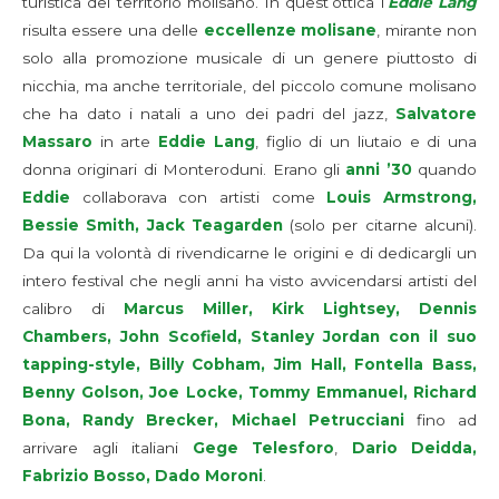
turistica del territorio molisano. In quest’ottica l’
Eddie Lang
risulta essere una delle
eccellenze molisane
, mirante non
solo alla promozione musicale di un genere piuttosto di
nicchia, ma anche territoriale, del piccolo comune molisano
che ha dato i natali a uno dei padri del jazz,
Salvatore
Massaro
in arte
Eddie Lang
, figlio di un liutaio e di una
donna originari di Monteroduni. Erano gli
anni ’30
quando
Eddie
collaborava con artisti come
Louis Armstrong,
Bessie Smith, Jack Teagarden
(solo per citarne alcuni).
Da qui la volontà di rivendicarne le origini e di dedicargli un
intero festival che negli anni ha visto avvicendarsi artisti del
calibro di
Marcus Miller, Kirk Lightsey, Dennis
Chambers, John Scofield, Stanley Jordan con il suo
tapping-style, Billy Cobham, Jim Hall, Fontella Bass,
Benny Golson, Joe Locke, Tommy Emmanuel, Richard
Bona, Randy Brecker, Michael Petrucciani
fino ad
arrivare agli italiani
Gege Telesforo
,
Dario Deidda,
Fabrizio Bosso, Dado Moroni
.