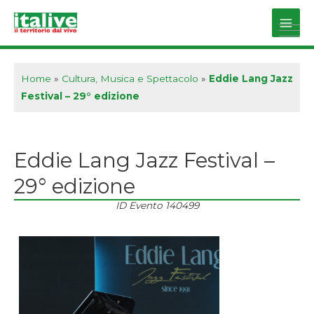
Vai
al
Main
contenuto
Men
Home
»
Cultura, Musica e Spettacolo
»
Eddie Lang Jazz
Festival – 29° edizione
Eddie Lang Jazz Festival –
29° edizione
ID Evento
140499