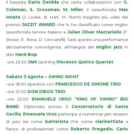
il bassista
Dario Deidda
che vanta collaborazioni con
G.
Coleman, S. Grossman, M. Miller
, il sassofonista
Max
Ionata
(J. Locke, B. Hart, M. Stern) insignito più volte del
premio
JAZZIT AWARD
che lo ha classificato come miglior
sassofonista tenore italiano e
Julian Oliver Mazzariello
(F.
Bosso, E. Rava, D. Ceccarelli). Sarà questa una performance
decisamente coinvolgente, all’insegna del
miglior jazz
in
stile
Hard-Bop
-ore 23:30
JAM
opening
Vincenzo Quirico Quartet
Sabato 3 agosto –
SWING NIGHT
-ore 18:30 Aperitivo con
FRANCESCO DE SIMONE TRIO
-ore 21:00
DON DIEGO TRIO
-ore 22:00
EMANUELE URSO “KING OF SWING” BIG
BAND
. Diplomato presso il
Conservatorio di Santa
Cecilia
,
Emanuele Urso
partecipa a numerose jam session
di jazz sia come
batterista
che come
clarinettista
a
fianco di professionisti come
Roberto Pregadio, Carlo