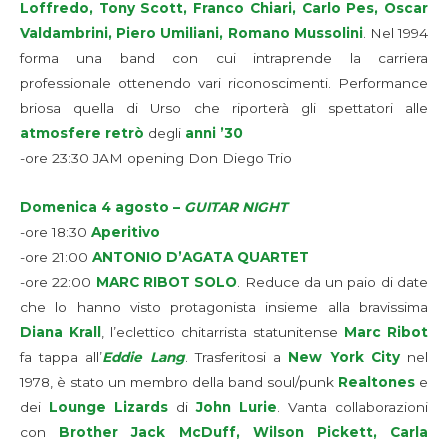
Loffredo, Tony Scott, Franco Chiari, Carlo Pes, Oscar
Valdambrini, Piero Umiliani, Romano Mussolini
. Nel 1994
forma una band con cui intraprende la carriera
professionale ottenendo vari riconoscimenti. Performance
briosa quella di Urso che riporterà gli spettatori alle
atmosfere retrò
degli
anni ’30
-ore 23:30 JAM opening Don Diego Trio
Domenica 4 agosto –
GUITAR NIGHT
-ore 18:30
Aperitivo
-ore 21:00
ANTONIO D’AGATA QUARTET
-ore 22:00
MARC RIBOT SOLO
. Reduce da un paio di date
che lo hanno visto protagonista insieme alla bravissima
Diana Krall
, l’eclettico chitarrista statunitense
Marc Ribot
fa tappa all’
Eddie Lang
. Trasferitosi a
New York City
nel
1978, è stato un membro della band soul/punk
Realtones
e
dei
Lounge Lizards
di
John Lurie
. Vanta collaborazioni
con
Brother Jack McDuff, Wilson Pickett, Carla