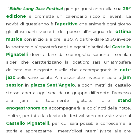
L’
Eddie Lang Jazz Festival
giunge quest’anno alla sua
29°
edizione
e promette un calendario ricco di eventi. La
novità di quest’anno è l’
aperitivo
che animerà ogni giorno
gli affascinanti vicoletti del paese all’insegna dell’
ottima
musica
con inizio alle ore 18:30. A partire dalle 21:30 invece
lo spettacolo si sposterà negli eleganti giardini del
Castello
Pignatelli
dove a fare da scenografia saranno i secolari
alberi che caratterizzano la location: sarà un’atmosfera
delicata ma elegante quella che accompagnerà le
note
jazz
delle varie serate. A mezzanotte invece inizierà la
jam
session
in
piazza Sant’Angelo
, a pochi metri dal castello
stesso, aperta ogni sera da un gruppo differente: l’accesso
alla jam è totalmente gratuito. Uno
stand
enogastronomico
accompagnerà le dolci noti della notte.
Inoltre, per tutta la durata del festival sono previste visite al
Castello Pignatelli
, per cui sarà possibile conoscerne la
storia e apprezzarne i meravigliosi interni (visite alle ore