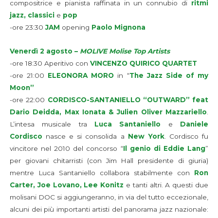
compositrice e pianista raffinata in un connubio di
ritmi
jazz, classici
e
pop
-ore 23:30
JAM
opening
Paolo Mignona
Venerdì 2 agosto –
MOLIVE Molise Top Artists
-ore 18:30 Aperitivo con
VINCENZO QUIRICO QUARTET
-ore 21:00
ELEONORA MORO
in “
The Jazz Side of my
Moon”
-ore 22:00
CORDISCO-SANTANIELLO “OUTWARD”
feat
Dario Deidda, Max Ionata & Julien Oliver Mazzariello
.
L’intesa musicale tra
Luca Santaniello
e
Daniele
Cordisco
nasce e si consolida a
New York
. Cordisco fu
vincitore nel 2010 del concorso “
Il genio di Eddie Lang
”
per giovani chitarristi (con Jim Hall presidente di giuria)
mentre Luca Santaniello collabora stabilmente con
Ron
Carter, Joe Lovano, Lee Konitz
e tanti altri. A questi due
molisani DOC si aggiungeranno, in via del tutto eccezionale,
alcuni dei più importanti artisti del panorama jazz nazionale: