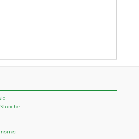
olo
 Storiche
onomici