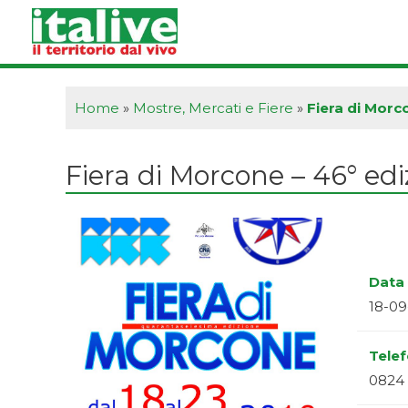
Vai
al
contenuto
Home
»
Mostre, Mercati e Fiere
»
Fiera di Morc
Fiera di Morcone – 46° edi
Data 
18-09
Tele
0824 