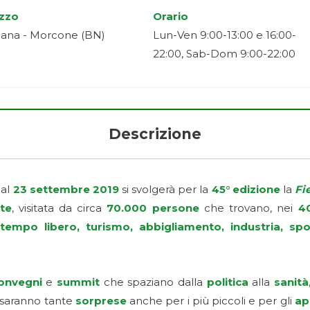
izzo
Orario
Piana - Morcone (BN)
Lun-Ven 9:00-13:00 e 16:00-
22:00, Sab-Dom 9:00-22:00
Descrizione
al
23 settembre 2019
si svolgerà per la
45° edizione
la
Fi
te
, visitata da circa
70.000 persone
che trovano, nei
4
tempo libero, turismo, abbigliamento, industria, spo
onvegni
e
summit
che spaziano dalla
politica
alla
sanità
 saranno tante
sorprese
anche per i più piccoli e per gli
ap