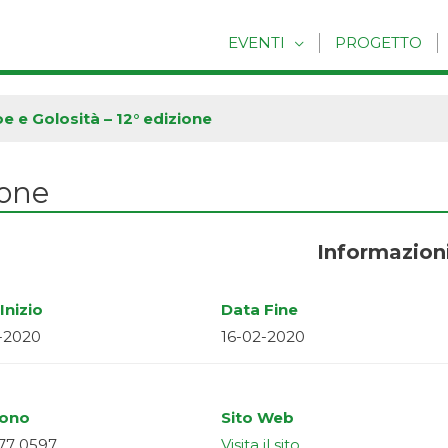
EVENTI
PROGETTO
oe e Golosità – 12° edizione
ione
Informazion
Inizio
Data Fine
-2020
16-02-2020
fono
Sito Web
77 0597
Visita il sito