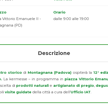
izzo
Orario
a Vittorio Emanuele II -
dalle 9:00 alle 19:00
agnana (PD)
Descrizione
tro storico
di
Montagnana (Padova)
ospiterà la
12° edi
.
La kermesse – in programma in
piazza Vittorio Eman
 scelta di
prodotti naturali
e
artigianato di pregio
,
degus
ili
visite guidate
della città a cura dell’
Ufficio IAT
.