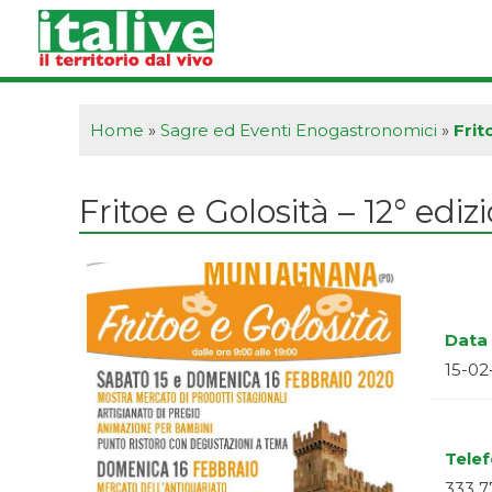
Vai
al
contenuto
Home
»
Sagre ed Eventi Enogastronomici
»
Frit
Fritoe e Golosità – 12° ediz
Data 
15-02
Tele
333 7