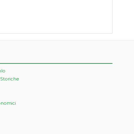
olo
 Storiche
onomici