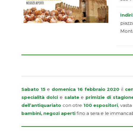
Indir
piazz
Mont
Sabato 15
e
domenica 16 febbraio 2020
il
cen
specialità dolci
e
salate
e
primizie di stagione
dell’antiquariato
con otre
100 espositori
, vasta
bambini, negozi aperti
fino a sera e le immancab