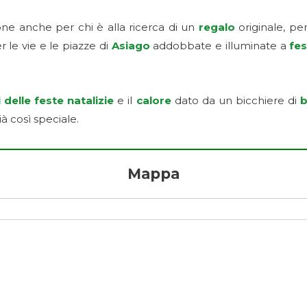
e anche per chi è alla ricerca di un
regalo
originale, pe
le vie e le piazze di
Asiago
addobbate e illuminate a
fe
i delle feste natalizie
e il
calore
dato da un bicchiere di
b
à così speciale.
Mappa