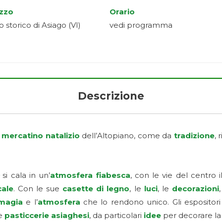
izzo
Orario
 storico di Asiago (VI)
vedi programma
Descrizione
e
mercatino natalizio
dell’Altopiano, come da
tradizione
, 
si cala in un’
atmosfera fiabesca
, con le vie del centro
ale
. Con le sue
casette di legno
, le
luci
, le
decorazioni
,
magia
e l’
atmosfera
che lo rendono unico. Gli espositori
e
pasticcerie asiaghesi
, da particolari
idee
per decorare la