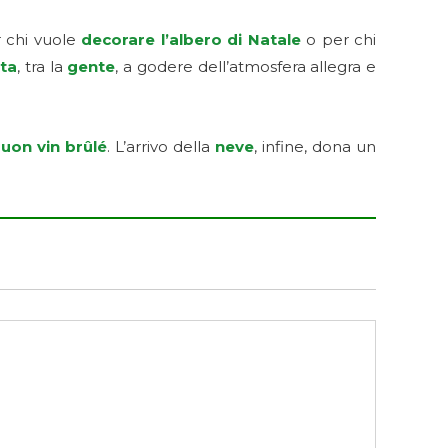
r chi vuole
decorare l’albero di Natale
o per chi
sta
, tra la
gente
, a godere dell’atmosfera allegra e
uon vin brûlé
. L’arrivo della
neve
, infine, dona un