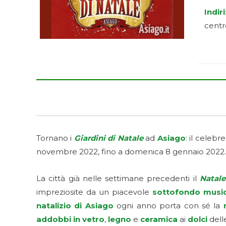
Indir
centro
Tornano i
Giardini di Natale
ad
Asiago
: il celebr
novembre 2022, fino a domenica 8 gennaio 2022.
La città già nelle settimane precedenti il
Natale
impreziosite da un piacevole
sottofondo music
natalizio di Asiago
ogni anno porta con sé la
addobbi in vetro
,
legno
e
ceramica
ai
dolci
dell