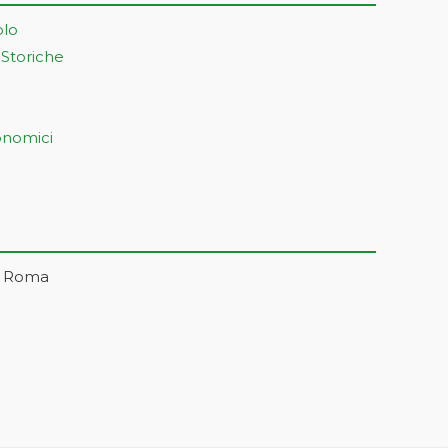
olo
 Storiche
onomici
– Roma