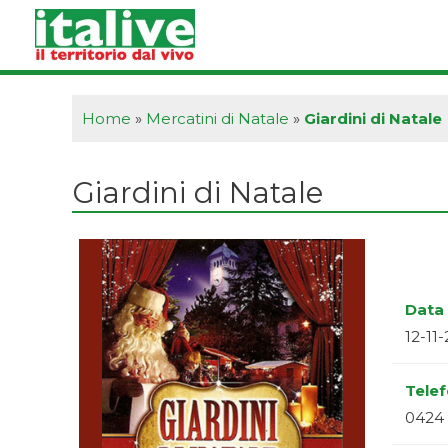
Vai
al
contenuto
Home
»
Mercatini di Natale
»
Giardini di Natale
Giardini di Natale
Data 
12-11
Tele
0424