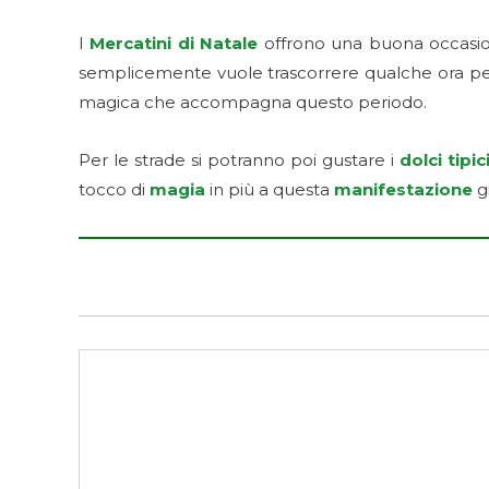
I
Mercatini di Natale
offrono una buona occasion
semplicemente vuole trascorrere qualche ora per 
magica che accompagna questo periodo.
Per le strade si potranno poi gustare i
dolci tipic
tocco di
magia
in più a questa
manifestazione
gi