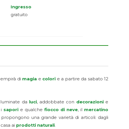
Ingresso
gratuito
riempirà di
magia
e
colori
e a partire da sabato 12
 illuminate da
luci
, addobbate con
decorazioni
e
 i
sapori
e qualche
fiocco di neve
, il
mercatino
 propongono una grande varietà di articoli: dagli
 casa ai
prodotti naturali
.