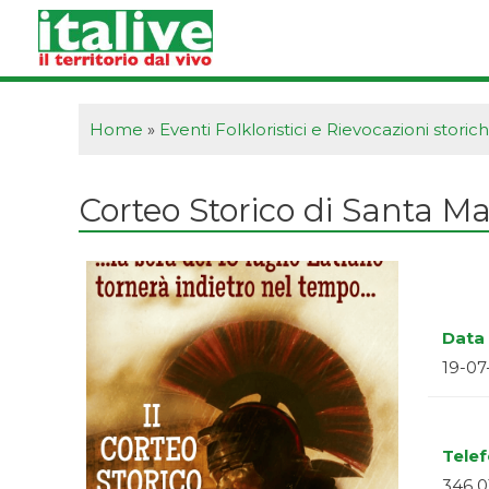
Vai
al
contenuto
Home
»
Eventi Folkloristici e Rievocazioni storic
Corteo Storico di Santa Ma
Data 
19-07
Tele
346 0