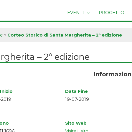
EVENTI
PROGETTO
he
»
Corteo Storico di Santa Margherita – 2° edizione
rgherita – 2° edizione
Informazion
Inizio
Data Fine
-2019
19-07-2019
fono
Sito Web
11 1696
Visita il sito