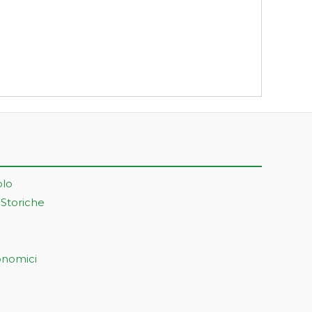
olo
 Storiche
onomici