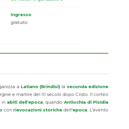
Ingresso
gratuito
ganizza a
Latiano (Brindisi)
la
seconda edizione
ergine e martire del III secolo dopo Cristo. Il corteo
a
in
abiti dell’epoca
, quando
Antiochia di Pisidia
o
con
rievocazioni storiche
dell
‘epoca
. L’evento