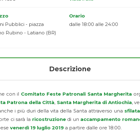
izzo
Orario
ni Pubblici - piazza
dalle 18:00 alle 24:00
o Rubino - Latiano (BR)
Descrizione
ne con il
Comitato Feste Patronali Santa Margherita
or
ta Patrona
della Città
,
Santa Margherita di Antiochia
, v
che i più duri della vita della Santa attraverso una
sfilat
orte ci sarà la
ricostruzione
di un
accampamento roman
liese
venerdì 19 luglio 2019
a partire dalle ore 18:00.