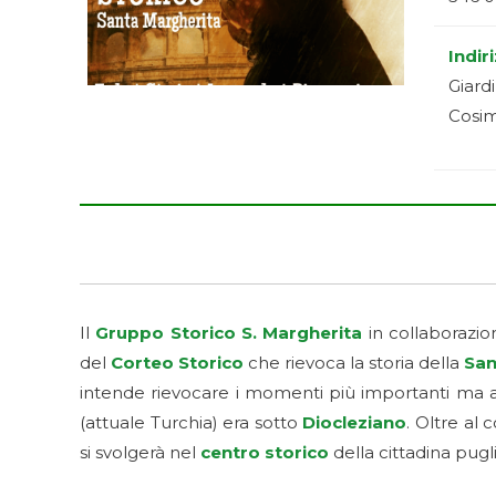
Indir
Giardi
Cosim
Il
Gruppo Storico S. Margherita
in collaborazio
del
Corteo Storico
che rievoca la storia della
San
intende rievocare i momenti più importanti ma an
(attuale Turchia) era sotto
Diocleziano
. Oltre al c
si svolgerà nel
centro storico
della cittadina pug