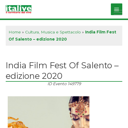
Vai
al
Main
contenuto
Men
Home
»
Cultura, Musica e Spettacolo
»
India Film Fest
Of Salento – edizione 2020
India Film Fest Of Salento –
edizione 2020
ID Evento
149779