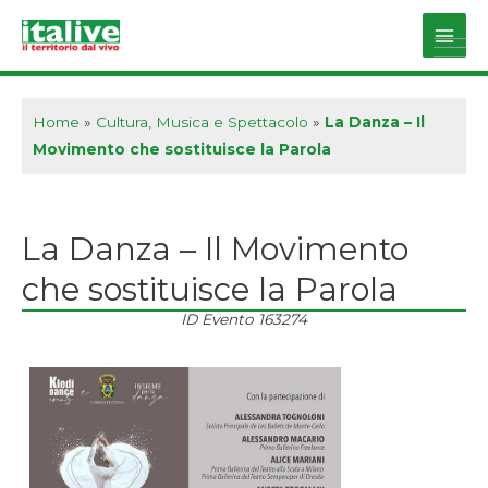
Vai
al
Main
contenuto
Men
Home
»
Cultura, Musica e Spettacolo
»
La Danza – Il
Movimento che sostituisce la Parola
La Danza – Il Movimento
che sostituisce la Parola
ID Evento
163274