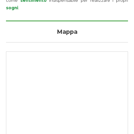
come
sentimento
indispensabile per realizzare i propri
sogni
.
Mappa