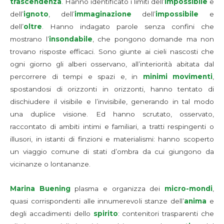
trascendenza
. Hanno identificato i limiti dell’
impossibile
e
dell’
ignoto
, dell’
immaginazione
dell’
impossibile
e
dell’
oltre
. Hanno indagato parole senza confini che
mostrano l’
insondabile
, che pongono domande ma non
trovano risposte efficaci. Sono giunte ai cieli nascosti che
ogni giorno gli alberi osservano, all’interiorità abitata dal
percorrere di tempi e spazi e, in
minimi movimenti
,
spostandosi di orizzonti in orizzonti, hanno tentato di
dischiudere il visibile e l’invisibile, generando in tal modo
una duplice visione. Ed hanno scrutato, osservato,
raccontato di ambiti intimi e familiari, a tratti respingenti o
illusori, in istanti di finzioni e materialismi: hanno scoperto
un viaggio comune di stati d’ombra da cui giungono da
vicinanze o lontananze.
Marina Buening
plasma e organizza dei
micro-mondi
,
quasi corrispondenti alle innumerevoli stanze dell’
anima
e
degli accadimenti dello
spirito
: contenitori trasparenti che