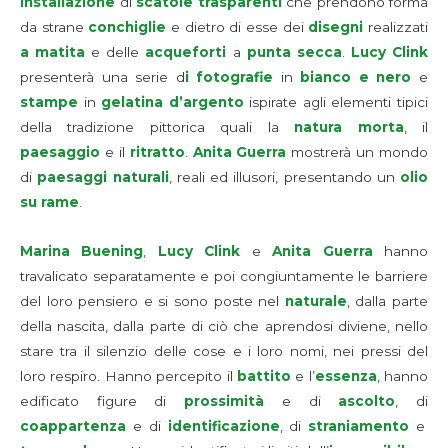
installazione
di
scatole trasparenti
che prendono forma
da strane
conchiglie
e dietro di esse dei
disegni
realizzati
a matita
e delle
acqueforti
a
punta secca
.
Lucy Clink
presenterà una serie d
i fotografie
in
bianco e nero
e
stampe
in
gelatina d’argento
ispirate agli elementi tipici
della tradizione pittorica quali la
natura morta
, il
paesaggio
e il
ritratto
.
Anita Guerra
mostrerà un mondo
di
paesaggi naturali
, reali ed illusori, presentando un
olio
su rame
.
Marina Buening
,
Lucy Clink
e
Anita Guerra
hanno
travalicato separatamente e poi congiuntamente le barriere
del loro pensiero e si sono poste nel
naturale
, dalla parte
della nascita, dalla parte di ciò che aprendosi diviene, nello
stare tra il silenzio delle cose e i loro nomi, nei pressi del
loro respiro. Hanno percepito il
battito
e l’
essenza
, hanno
edificato figure di
prossimità
e di
ascolto
, di
coappartenza
e di
identificazione
, di
straniamento
e