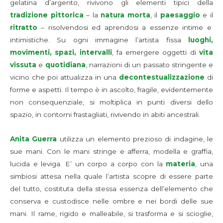
gelatina d’argento, rivivono gli elementi tipici della
tradizione pittorica
– la
natura morta
, il
paesaggio
e il
ritratto
– risolvendosi ed aprendosi a essenze intime e
intimistiche. Su ogni immagine l’artista fissa
luoghi,
movimenti, spazi, intervalli
, fa emergere oggetti di
vita
vissuta
e
quotidiana
, narrazioni di un passato stringente e
vicino che poi attualizza in una
decontestualizzazione
di
forme e aspetti. Il tempo è in ascolto, fragile, evidentemente
non consequenziale, si moltiplica in punti diversi dello
spazio, in contorni frastagliati, rivivendo in abiti ancestrali.
Anita Guerra
utilizza un elemento prezioso di indagine, le
sue mani. Con le mani stringe e afferra, modella e graffia,
lucida e leviga. E’ un corpo a corpo con la
materia
, una
simbiosi attesa nella quale l’artista scopre di essere parte
del tutto, costituta della stessa essenza dell’elemento che
conserva e custodisce nelle ombre e nei bordi delle sue
mani. Il rame, rigido e malleabile, si trasforma e si scioglie,