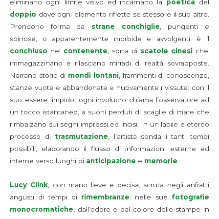
eliminano ogni limite visivo ed incarnano la
poetica
del
doppio
dove ogni elemento riflette se stesso e il suo altro.
Prendono forma da
strane conchiglie
, pungenti e
spinose, o apparentemente morbide e avvolgenti: è il
conchiuso
nel
contenente
, sorta di
scatole cinesi
che
immagazzinano e rilasciano miriadi di realtà sovrapposte.
Narrano storie di
mondi lontani
, frammenti di conoscenze,
stanze vuote e abbandonate e nuovamente rivissute: con il
suo essere limpido, ogni involucro chiama l’osservatore ad
un tocco istantaneo, a suoni perduti di scaglie di mare che
rimbalzano sui segni impressi ed incisi. In un labile e etereo
processo di
trasmutazione
, l’artista sonda i tanti tempi
possibili, elaborando il flusso di informazioni esterne ed
interne verso luoghi di
anticipazione
e
memorie
.
Lucy Clink
, con mano lieve e decisa, scruta negli anfratti
angusti di tempi di
rimembranze
: nelle sue
fotografie
monocromatiche
, dall’odore e dal colore delle stampe in