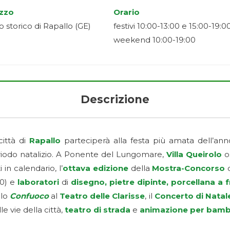
izzo
Orario
o storico di Rapallo (GE)
festivi 10:00-13:00 e 15:00-19:00
weekend 10:00-19:00
Descrizione
città di
Rapallo
parteciperà alla festa più amata dell’an
periodo natalizio. A Ponente del Lungomare,
Villa Queirolo
o
 in calendario, l’
ottava edizione
della
Mostra-Concorso
d
00) e
laboratori
di
disegno, pietre dipinte, porcellana a 
olo
Confuoco
al
Teatro delle Clarisse
, il
Concerto di Natal
le vie della città,
teatro di strada
e
animazione per bamb