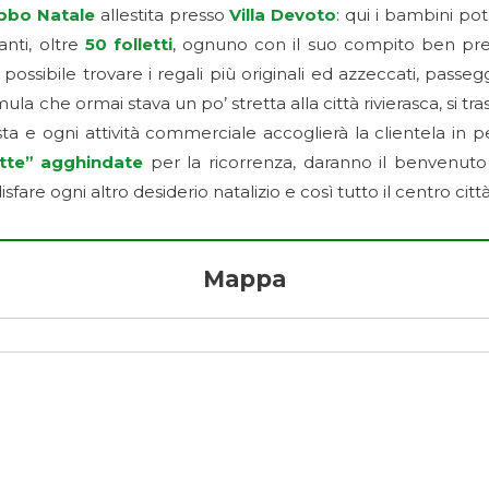
abbo Natale
allestita presso
Villa Devoto
: qui i bambini po
anti, oltre
50 folletti
, ognuno con il suo compito ben prec
possibile trovare i regali più originali ed azzeccati, passe
rmula che ormai stava un po’ stretta alla città rivierasca, si t
esta e ogni attività commerciale accoglierà la clientela in 
ette” agghindate
per la ricorrenza, daranno il benvenuto
fare ogni altro desiderio natalizio e così tutto il centro citt
Mappa