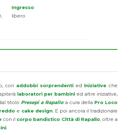
Ingresso
,
libero
no, con
addobbi sorprendenti
ed
iniziative
che
spiterà
laboratori per bambini
ed altre iniziative,
al titolo
Presepi a Rapall
o
a cura della
Pro Loco
freddo
e
cake design
. E poi ancora il tradizionale
e
con il
corpo bandistico Città di Rapallo
, oltre a
ini
.