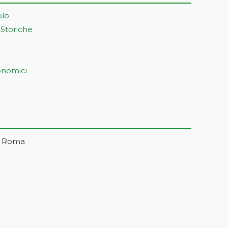
olo
 Storiche
onomici
– Roma