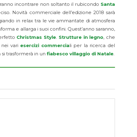
tranno incontrare non soltanto il rubicondo
Santa
iso. Novità commerciale dell’edizione 2018 sarà
ggiando in relax tra le vie ammantate di atmosfera
rasforma e allarga i suoi confini. Quest’anno saranno,
perfetto
Christmas Style
.
Strutture in legno
, che
 nei vari
esercizi commercia
li per la ricerca del
à si trasformerà in un
fiabesco villaggio di Natale
.