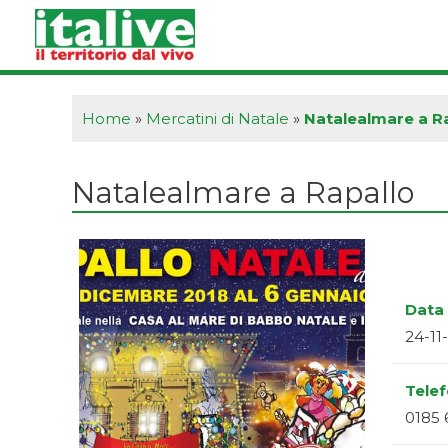
Vai
al
contenuto
Home
»
Mercatini di Natale
»
Natalealmare a R
Natalealmare a Rapallo
Data 
24-11
Tele
0185