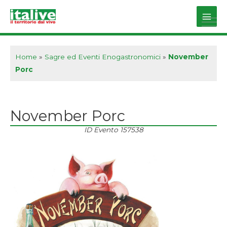
Vai
al
Main
contenuto
Men
Home
»
Sagre ed Eventi Enogastronomici
»
November
Porc
November Porc
ID Evento
157538