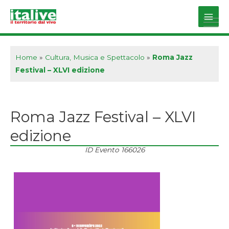
Vai
al
Main
contenuto
Men
Home
»
Cultura, Musica e Spettacolo
»
Roma Jazz
Festival – XLVI edizione
Roma Jazz Festival – XLVI
edizione
ID Evento
166026