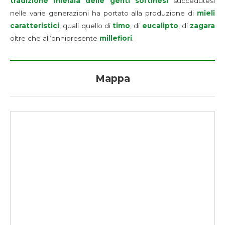
tradizione mielaia
delle genti sortinesi
succedutesi
nelle varie generazioni ha portato alla produzione di
mieli
caratteristici
, quali quello di
timo
, di
eucalipto
, di
zagara
oltre che all’onnipresente
millefiori
.
Mappa