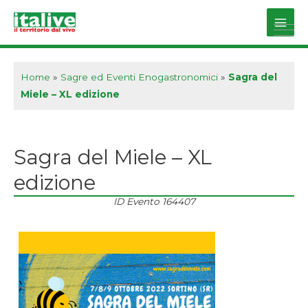
Vai
al
Main
contenuto
Men
Home
»
Sagre ed Eventi Enogastronomici
»
Sagra del
Miele – XL edizione
Sagra del Miele – XL
edizione
ID Evento
164407