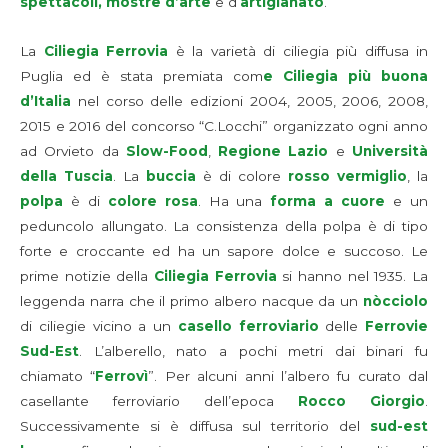
spettacoli, mostre d’arte
e d’
artigianato
.
La
Ciliegia Ferrovia
è la varietà di ciliegia più diffusa in
Puglia ed è stata premiata com
e Ciliegia più buona
d’Italia
nel corso delle edizioni 2004, 2005, 2006, 2008,
2015 e 2016 del concorso “C.Locchi” organizzato ogni anno
ad Orvieto da
Slow-Food
,
Regione Lazio
e
Università
della Tuscia
. La
buccia
è di colore
rosso vermiglio
, la
polpa
è di
colore rosa
. Ha una
forma a cuore
e un
peduncolo allungato. La consistenza della polpa è di tipo
forte e croccante ed ha un sapore dolce e succoso. Le
prime notizie della
Ciliegia Ferrovia
si hanno nel 1935. La
leggenda narra che il primo albero nacque da un
nòcciolo
di ciliegie vicino a un
casello ferroviario
delle
Ferrovie
Sud-Est
. L’alberello, nato a pochi metri dai binari fu
chiamato “
Ferrovì
”. Per alcuni anni l’albero fu curato dal
casellante ferroviario dell’epoca
Rocco Giorgio
.
Successivamente si è diffusa sul territorio del
sud-est