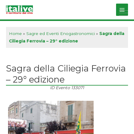
Vai
al
Main
contenuto
Men
Home
»
Sagre ed Eventi Enogastronomici
»
Sagra della
Ciliegia Ferrovia – 29° edizione
Sagra della Ciliegia Ferrovia
– 29° edizione
ID Evento
133071