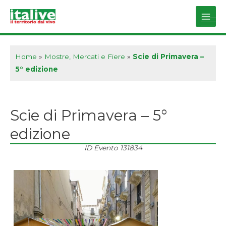
Vai
al
Main
contenuto
Men
Home
»
Mostre, Mercati e Fiere
»
Scie di Primavera –
5° edizione
Scie di Primavera – 5°
edizione
ID Evento
131834