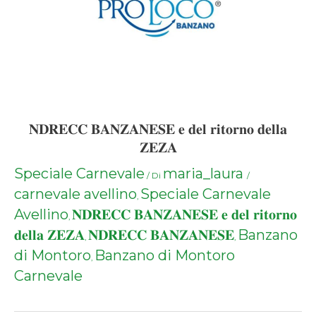
𝐍𝐃𝐑𝐄𝐂𝐂 𝐁𝐀𝐍𝐙𝐀𝐍𝐄𝐒𝐄 𝐞 𝐝𝐞𝐥 𝐫𝐢𝐭𝐨𝐫𝐧𝐨 𝐝𝐞𝐥𝐥𝐚
𝐙𝐄𝐙𝐀
Speciale Carnevale
maria_laura
/ Di
/
carnevale avellino
Speciale Carnevale
,
Avellino
𝐍𝐃𝐑𝐄𝐂𝐂 𝐁𝐀𝐍𝐙𝐀𝐍𝐄𝐒𝐄 𝐞 𝐝𝐞𝐥 𝐫𝐢𝐭𝐨𝐫𝐧𝐨
,
𝐝𝐞𝐥𝐥𝐚 𝐙𝐄𝐙𝐀
𝐍𝐃𝐑𝐄𝐂𝐂 𝐁𝐀𝐍𝐙𝐀𝐍𝐄𝐒𝐄
Banzano
,
,
di Montoro
Banzano di Montoro
,
Carnevale