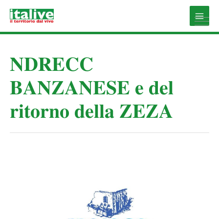
Vai
al
Main
contenuto
Men
𝐍𝐃𝐑𝐄𝐂𝐂
𝐁𝐀𝐍𝐙𝐀𝐍𝐄𝐒𝐄 𝐞 𝐝𝐞𝐥
𝐫𝐢𝐭𝐨𝐫𝐧𝐨 𝐝𝐞𝐥𝐥𝐚 𝐙𝐄𝐙𝐀