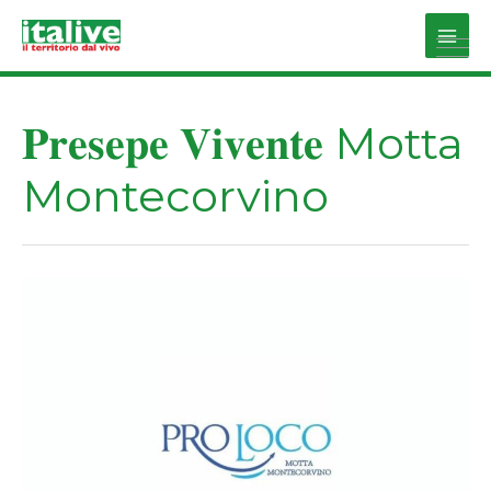
Vai
al
Main
contenuto
Men
𝐏𝐫𝐞𝐬𝐞𝐩𝐞 𝐕𝐢𝐯𝐞𝐧𝐭𝐞 Motta
Montecorvino