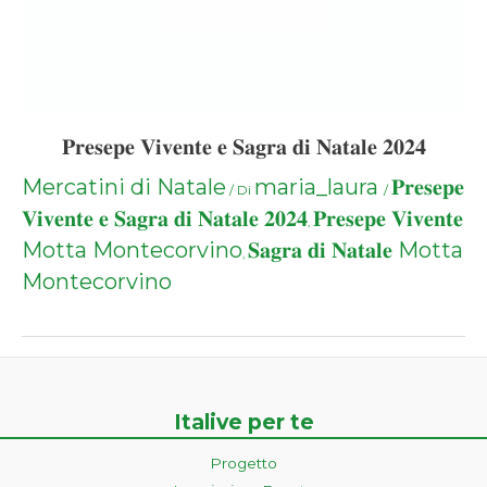
𝐏𝐫𝐞𝐬𝐞𝐩𝐞 𝐕𝐢𝐯𝐞𝐧𝐭𝐞 𝐞 𝐒𝐚𝐠𝐫𝐚 𝐝𝐢 𝐍𝐚𝐭𝐚𝐥𝐞 𝟐𝟎𝟐𝟒
Mercatini di Natale
maria_laura
𝐏𝐫𝐞𝐬𝐞𝐩𝐞
/ Di
/
𝐕𝐢𝐯𝐞𝐧𝐭𝐞 𝐞 𝐒𝐚𝐠𝐫𝐚 𝐝𝐢 𝐍𝐚𝐭𝐚𝐥𝐞 𝟐𝟎𝟐𝟒
𝐏𝐫𝐞𝐬𝐞𝐩𝐞 𝐕𝐢𝐯𝐞𝐧𝐭𝐞
,
Motta Montecorvino
𝐒𝐚𝐠𝐫𝐚 𝐝𝐢 𝐍𝐚𝐭𝐚𝐥𝐞 Motta
,
Montecorvino
Italive per te
Progetto