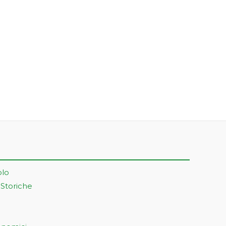
olo
 Storiche