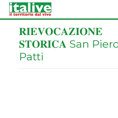
Vai
al
contenuto
𝐑𝐈𝐄𝐕𝐎𝐂𝐀𝐙𝐈𝐎𝐍𝐄
𝐒𝐓𝐎𝐑𝐈𝐂𝐀 San Pier
Patti