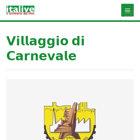
Vai
al
Main
contenuto
Men
𝗩𝗶𝗹𝗹𝗮𝗴𝗴𝗶𝗼 𝗱𝗶
𝗖𝗮𝗿𝗻𝗲𝘃𝗮𝗹𝗲