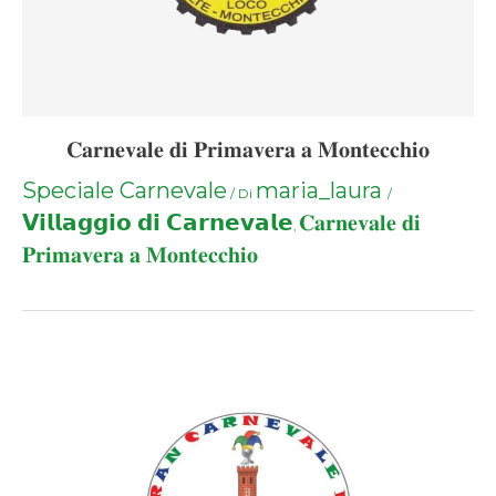
𝐂𝐚𝐫𝐧𝐞𝐯𝐚𝐥𝐞 𝐝𝐢 𝐏𝐫𝐢𝐦𝐚𝐯𝐞𝐫𝐚 𝐚 𝐌𝐨𝐧𝐭𝐞𝐜𝐜𝐡𝐢𝐨
Speciale Carnevale
maria_laura
/ Di
/
𝗩𝗶𝗹𝗹𝗮𝗴𝗴𝗶𝗼 𝗱𝗶 𝗖𝗮𝗿𝗻𝗲𝘃𝗮𝗹𝗲
𝐂𝐚𝐫𝐧𝐞𝐯𝐚𝐥𝐞 𝐝𝐢
,
𝐏𝐫𝐢𝐦𝐚𝐯𝐞𝐫𝐚 𝐚 𝐌𝐨𝐧𝐭𝐞𝐜𝐜𝐡𝐢𝐨