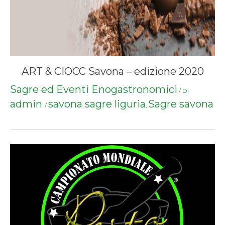
ART & CIOCC Savona – edizione 2020
Sagre ed Eventi Enogastronomici
/ Di
admin
savona
sagre liguria
Sagre savona
/
,
,