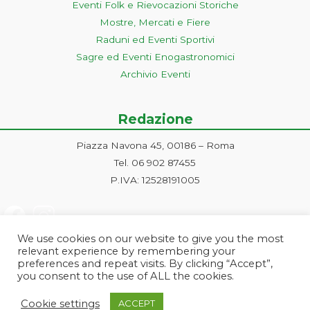
Eventi Folk e Rievocazioni Storiche
Mostre, Mercati e Fiere
Raduni ed Eventi Sportivi
Sagre ed Eventi Enogastronomici
Archivio Eventi
Redazione
Piazza Navona 45, 00186 – Roma
Tel. 06 902 87455
P.IVA: 12528191005
We use cookies on our website to give you the most
relevant experience by remembering your
preferences and repeat visits. By clicking “Accept”,
you consent to the use of ALL the cookies.
Progetto ideato e gestito dalla Markonet srl - Piazza Navona 45, 00186
Cookie settings
ACCEPT
Roma | PI e CF: 12528191005 | markonetsrl@pec.it |
Credits