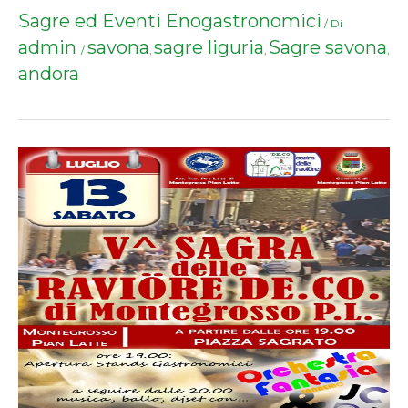
Sagre ed Eventi Enogastronomici
/ Di
admin
savona
sagre liguria
Sagre savona
/
,
,
,
andora