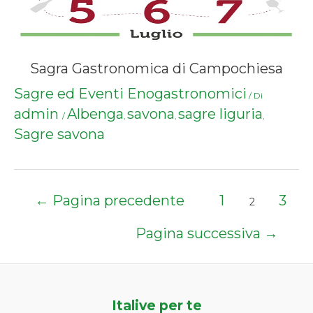
Sagra Gastronomica di Campochiesa
Sagre ed Eventi Enogastronomici
/ Di
admin
Albenga
savona
sagre liguria
/
,
,
,
Sagre savona
Paginazione
←
Pagina precedente
1
3
2
degli
articoli
Pagina successiva
→
Italive per te