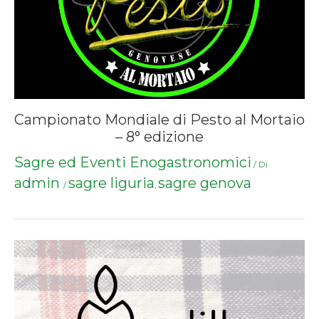
Campionato Mondiale di Pesto al Mortaio
– 8° edizione
Sagre ed Eventi Enogastronomici
/ Di
admin
sagre liguria
sagre genova
/
,