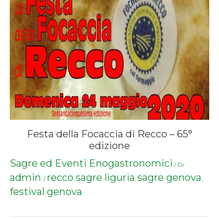
Festa della Focaccia di Recco – 65°
edizione
Sagre ed Eventi Enogastronomici
/ Di
admin
recco
sagre liguria
sagre genova
/
,
,
,
festival genova