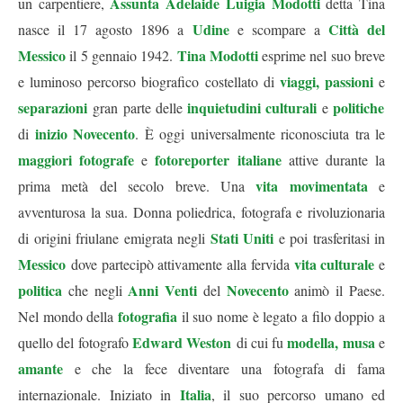
Assunta Adelaide Luigia Modotti
un carpentiere,
detta Tina
Udine
Città del
nasce il 17 agosto 1896 a
e scompare a
Messico
Tina Modotti
il 5 gennaio 1942.
esprime nel suo breve
viaggi, passioni
e luminoso percorso biografico costellato di
e
separazioni
inquietudini culturali
politiche
gran parte delle
e
inizio Novecento
di
. È oggi universalmente riconosciuta tra le
maggiori fotografe
fotoreporter italiane
e
attive durante la
vita movimentata
prima metà del secolo breve. Una
e
avventurosa la sua. Donna poliedrica, fotografa e rivoluzionaria
Stati Uniti
di origini friulane emigrata negli
e poi trasferitasi in
Messico
vita culturale
dove partecipò attivamente alla fervida
e
politica
Anni Venti
Novecento
che negli
del
animò il Paese.
fotografia
Nel mondo della
il suo nome è legato a filo doppio a
Edward Weston
modella, musa
quello del fotografo
di cui fu
e
amante
e che la fece diventare una fotografa di fama
Italia
internazionale. Iniziato in
, il suo percorso umano ed