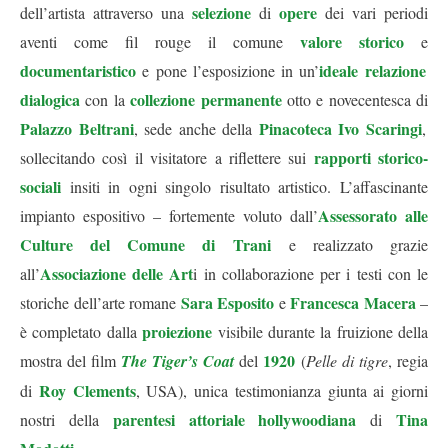
selezione
opere
dell’artista attraverso una
di
dei vari periodi
valore storico
aventi come fil rouge il comune
e
documentaristico
ideale relazione
e pone l’esposizione in un’
dialogica
collezione permanente
con la
otto e novecentesca di
Palazzo Beltrani
Pinacoteca Ivo Scaringi
, sede anche della
,
rapporti storico-
sollecitando così il visitatore a riflettere sui
sociali
insiti in ogni singolo risultato artistico. L’affascinante
Assessorato alle
impianto espositivo – fortemente voluto dall’
Culture del Comune di Trani
e realizzato grazie
Associazione delle Art
all’
i in collaborazione per i testi con le
Sara Esposito
Francesca Macera
storiche dell’arte romane
e
–
proiezione
è completato dalla
visibile durante la fruizione della
1920
mostra del film
The Tiger’s Coat
del
(
Pelle di tigre
, regia
Roy Clements
di
, USA), unica testimonianza giunta ai giorni
parentesi attoriale hollywoodiana
Tina
nostri della
di