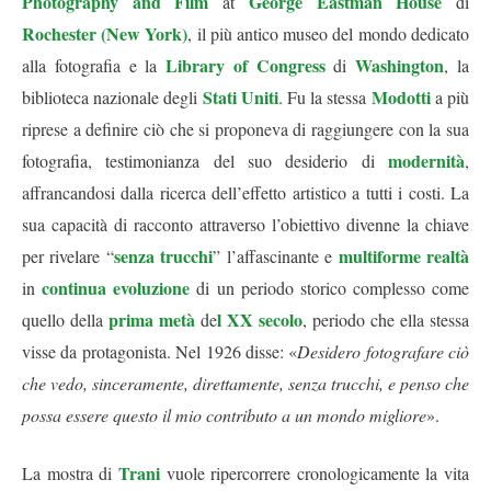
Photography and Film
George Eastman House
at
di
Rochester (New York)
, il più antico museo del mondo dedicato
Library of Congress
Washington
alla fotografia e la
di
, la
Stati Uniti
Modotti
biblioteca nazionale degli
. Fu la stessa
a più
riprese a definire ciò che si proponeva di raggiungere con la sua
modernità
fotografia, testimonianza del suo desiderio di
,
affrancandosi dalla ricerca dell’effetto artistico a tutti i costi. La
sua capacità di racconto attraverso l’obiettivo divenne la chiave
senza trucchi
multiforme realtà
per rivelare “
” l’affascinante e
continua evoluzione
in
di un periodo storico complesso come
prima metà
l XX secolo
quello della
de
, periodo che ella stessa
visse da protagonista. Nel 1926 disse: «
Desidero fotografare ciò
che vedo, sinceramente, direttamente, senza trucchi, e penso che
possa essere questo il mio contributo a un mondo migliore
».
Trani
La mostra di
vuole ripercorrere cronologicamente la vita