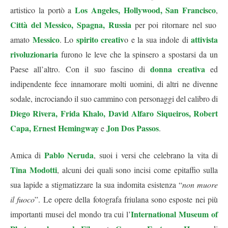
Los Angeles, Hollywood, San Francisco
artistico la portò a
,
Città del Messico, Spagna, Russia
per poi ritornare nel suo
Messico
spirito creativ
attivista
amato
. Lo
o e la sua indole di
rivoluzionaria
furono le leve che la spinsero a spostarsi da un
donna creativa
Paese all’altro. Con il suo fascino di
ed
indipendente fece innamorare molti uomini, di altri ne divenne
sodale, incrociando il suo cammino con personaggi del calibro di
Diego Rivera, Frida Khalo, David Alfaro Siqueiros, Robert
Capa, Ernest Hemingway
Jon Dos Passos
e
.
Pablo Neruda
Amica di
, suoi i versi che celebrano la vita di
Tina Modotti
, alcuni dei quali sono incisi come epitaffio sulla
sua lapide a stigmatizzare la sua indomita esistenza “
non muore
il fuoco
”. Le opere della fotografa friulana sono esposte nei più
International Museum of
importanti musei del mondo tra cui l’