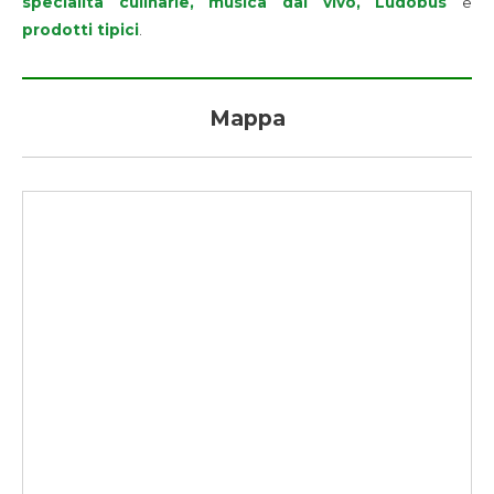
specialità culinarie, musica dal vivo, Ludobus
e
prodotti tipici
.
Mappa