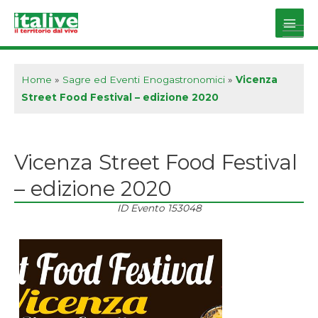
Vai
al
Main
contenuto
Men
Home
»
Sagre ed Eventi Enogastronomici
»
Vicenza
Street Food Festival – edizione 2020
Vicenza Street Food Festival
– edizione 2020
ID Evento
153048