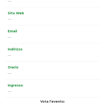
---
Sito Web
---
Email
---
Indirizzo
---
Orario
---
Ingresso
---
Vota l'evento: