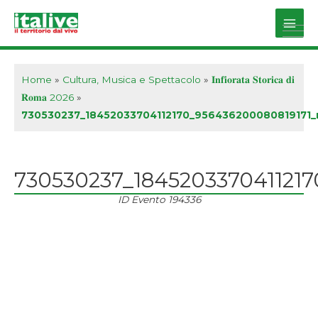
Vai
al
Main
contenuto
Men
Home
»
Cultura, Musica e Spettacolo
»
𝐈𝐧𝐟𝐢𝐨𝐫𝐚𝐭𝐚 𝐒𝐭𝐨𝐫𝐢𝐜𝐚 𝐝𝐢
𝐑𝐨𝐦𝐚 2026
»
730530237_18452033704112170_956436200080819171_
730530237_184520337041121
ID Evento
194336