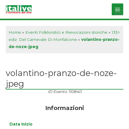
Vai
al
Main
contenuto
Men
Home
»
Eventi Folkloristici e Rievocazioni storiche
»
133^
ediz. Del Carnevale Di Monfalcone
»
volantino-pranzo-
de-noze-jpeg
volantino-pranzo-de-noze-
jpeg
ID Evento
110840
Informazioni
Data Inizio