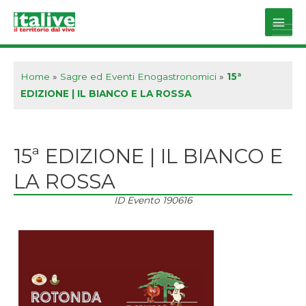
Vai
al
Main
contenuto
Men
Home
»
Sagre ed Eventi Enogastronomici
»
15ª
EDIZIONE | IL BIANCO E LA ROSSA
15ª EDIZIONE | IL BIANCO E
LA ROSSA
ID Evento
190616