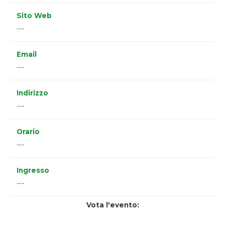
Sito Web
---
Email
---
Indirizzo
---
Orario
---
Ingresso
---
Vota l'evento: