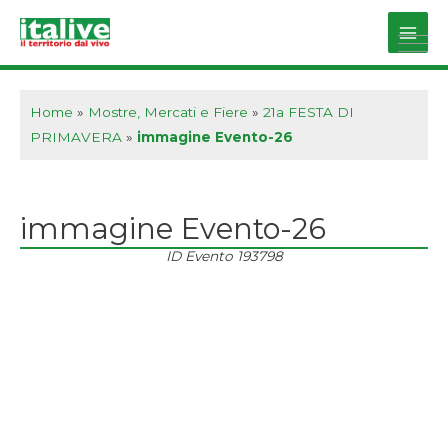
Vai
al
Main
contenuto
Men
Home
»
Mostre, Mercati e Fiere
»
21a FESTA DI
PRIMAVERA
»
immagine Evento-26
immagine Evento-26
ID Evento
193798