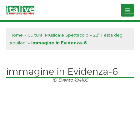
Vai
al
Main
contenuto
Men
Home
»
Cultura, Musica e Spettacolo
»
22ª Festa degli
Aquiloni
»
immagine in Evidenza-6
immagine in Evidenza-6
ID Evento
194105