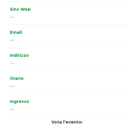
Sito Web
---
Email
---
Indirizzo
---
Orario
---
Ingresso
---
Vota l'evento: