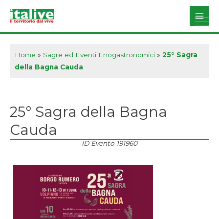
Vai
al
Main
contenuto
Men
Home
»
Sagre ed Eventi Enogastronomici
»
25° Sagra
della Bagna Cauda
25° Sagra della Bagna
Cauda
ID Evento
191960