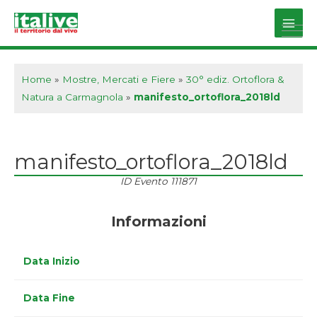
Vai
al
Main
contenuto
Men
Home
»
Mostre, Mercati e Fiere
»
30° ediz. Ortoflora &
Natura a Carmagnola
»
manifesto_ortoflora_2018ld
manifesto_ortoflora_2018ld
ID Evento
111871
Informazioni
Data Inizio
Data Fine