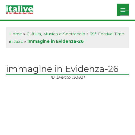
Vai
al
Main
contenuto
Men
Home
»
Cultura, Musica e Spettacolo
»
39° Festival Time
in Jazz
»
immagine in Evidenza-26
immagine in Evidenza-26
ID Evento
193831