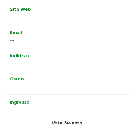
Sito Web
---
Email
---
Indirizzo
---
Orario
---
Ingresso
---
Vota l'evento: