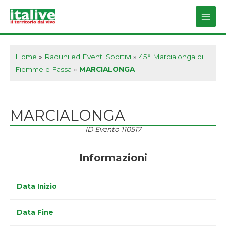
Vai
al
Main
contenuto
Men
Home
»
Raduni ed Eventi Sportivi
»
45° Marcialonga di
Fiemme e Fassa
»
MARCIALONGA
MARCIALONGA
ID Evento
110517
Informazioni
Data Inizio
Data Fine