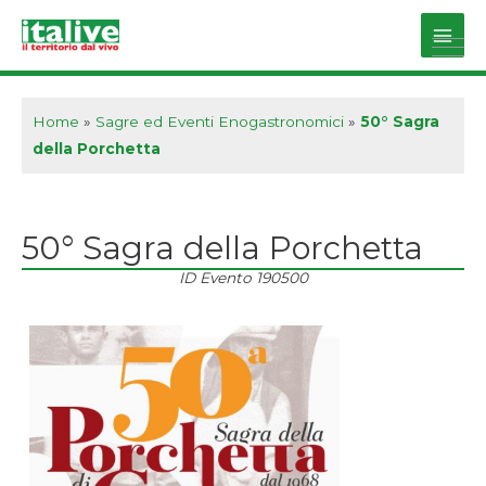
Vai
al
Main
contenuto
Men
Home
»
Sagre ed Eventi Enogastronomici
»
50° Sagra
della Porchetta
50° Sagra della Porchetta
ID Evento
190500