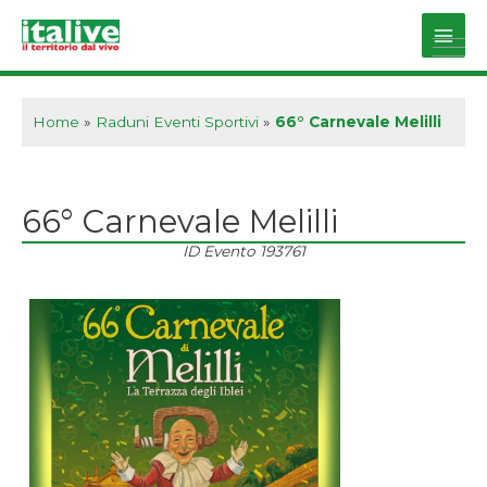
Vai
al
Main
contenuto
Men
Home
»
Raduni Eventi Sportivi
»
66° Carnevale Melilli
66° Carnevale Melilli
ID Evento
193761