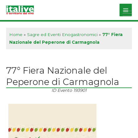
Vai
al
Main
contenuto
Men
Home
»
Sagre ed Eventi Enogastronomici
»
77° Fiera
Nazionale del Peperone di Carmagnola
77° Fiera Nazionale del
Peperone di Carmagnola
ID Evento
193901