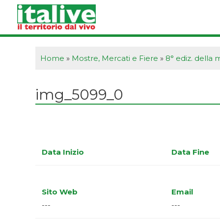
Vai
al
contenuto
Home
»
Mostre, Mercati e Fiere
»
8° ediz. della 
img_5099_0
Data Inizio
Data Fine
Sito Web
Email
---
---