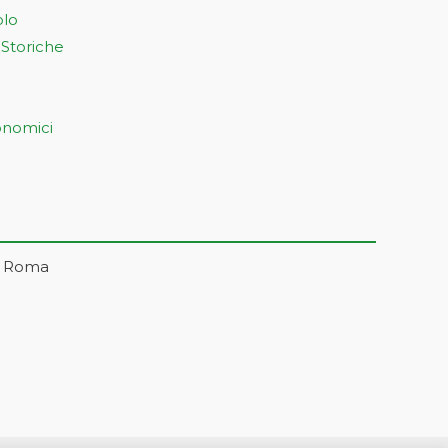
olo
 Storiche
onomici
– Roma