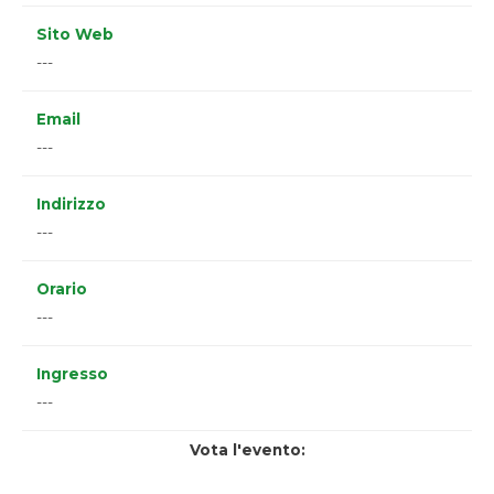
Sito Web
---
Email
---
Indirizzo
---
Orario
---
Ingresso
---
Vota l'evento: