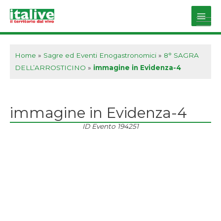
Vai
al
Main
contenuto
Men
Home
»
Sagre ed Eventi Enogastronomici
»
8° SAGRA
DELL’ARROSTICINO
»
immagine in Evidenza-4
immagine in Evidenza-4
ID Evento
194251