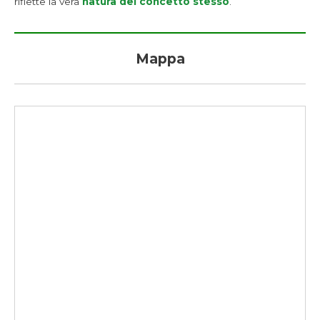
riflette la vera
natura del concetto stesso
.
Mappa