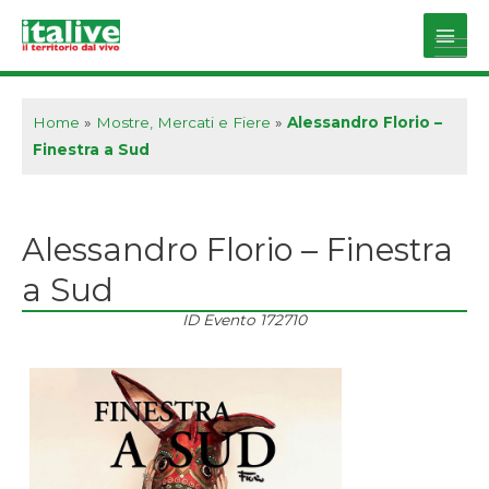
Vai
al
Main
contenuto
Men
Home
»
Mostre, Mercati e Fiere
»
Alessandro Florio –
Finestra a Sud
Alessandro Florio – Finestra
a Sud
ID Evento
172710